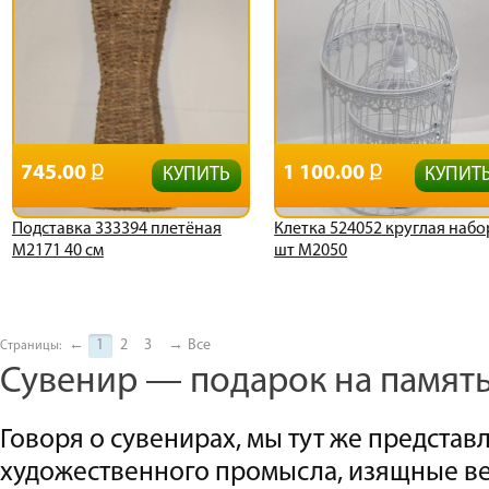
745.00
1 100.00
КУПИТЬ
КУПИТ
Подставка 333394 плетёная
Клетка 524052 круглая набо
М2171 40 см
шт М2050
←
1
2
3
→
Все
Страницы:
Сувенир — подарок на памят
Говоря о сувенирах, мы тут же предста
художественного промысла, изящные в