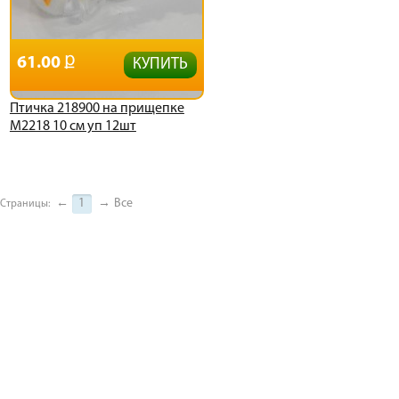
61.00
КУПИТЬ
Птичка 218900 на прищепке
М2218 10 см уп 12шт
←
1
→
Все
Страницы: