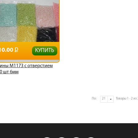
10.00
КУПИТЬ
ины М1173 с отверстием
0 шт 6мм
По:
Товары 1 - 2 из 