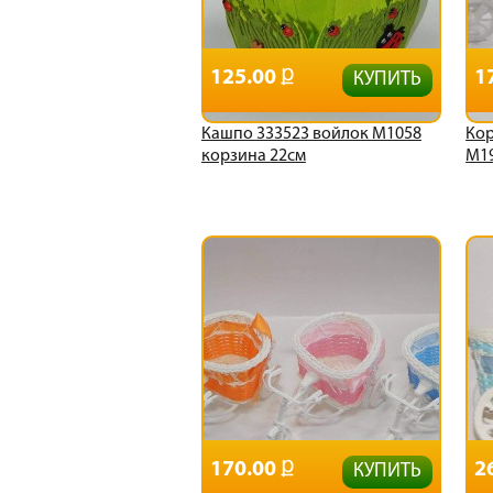
125.00
1
КУПИТЬ
Кашпо 333523 войлок М1058
Кор
корзина 22см
М1
170.00
2
КУПИТЬ