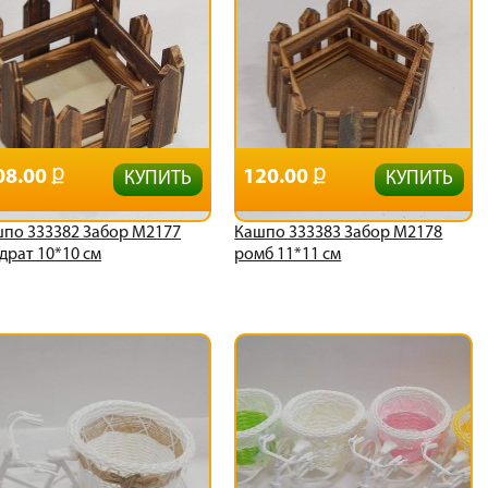
08.00
120.00
КУПИТЬ
КУПИТЬ
по 333382 Забор М2177
Кашпо 333383 Забор М2178
драт 10*10 см
ромб 11*11 см