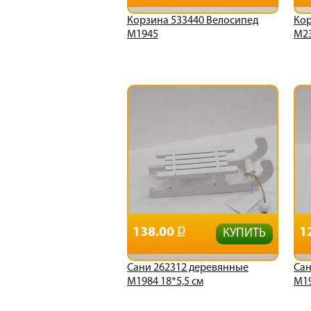
Корзина 533440 Велосипед
Кор
М1945
М23
138.00
1
КУПИТЬ
Сани 262312 деревянные
Сан
М1984 18*5,5 см
М19