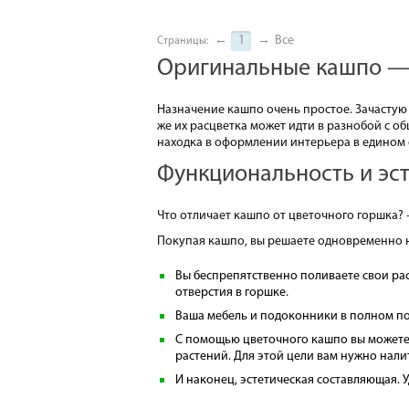
←
1
→
Все
Страницы:
Оригинальные кашпо — 
Назначение кашпо очень простое. Зачастую
же их расцветка может идти в разнобой с о
находка в оформлении интерьера в едином 
Функциональность и эст
Что отличает кашпо от цветочного горшка? 
Покупая кашпо, вы решаете одновременно н
Вы беспрепятственно поливаете свои рас
отверстия в горшке.
Ваша мебель и подоконники в полном пор
С помощью цветочного кашпо вы можете 
растений. Для этой цели вам нужно налит
И наконец, эстетическая составляющая.