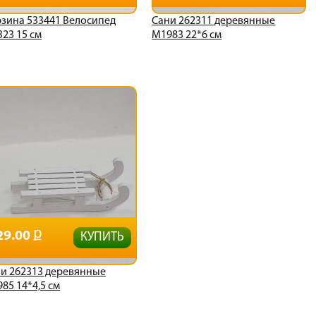
зина 533441 Велосипед
Сани 262311 деревянные
23 15 см
М1983 22*6 см
29.00
КУПИТЬ
и 262313 деревянные
85 14*4,5 см