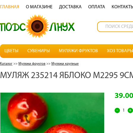
ГЛАВНАЯ
О МАГАЗИНЕ
ДОСТАВКА
OПЛАТА
КОНТАКТ
ЦВЕТЫ
СУВЕНИРЫ
МУЛЯЖИ ФРУКТОВ
ХОЗ ТОВАР
Каталог
>>
Муляжи фруктов
>>
Муляжи крупные
МУЛЯЖ 235214 ЯБЛОКО М2295 9С
39.0
-
+