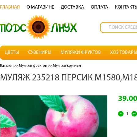
ГЛАВНАЯ
О МАГАЗИНЕ
ДОСТАВКА
OПЛАТА
КОНТАКТ
ЦВЕТЫ
СУВЕНИРЫ
МУЛЯЖИ ФРУКТОВ
ХОЗ ТОВАР
Каталог
>>
Муляжи фруктов
>>
Муляжи крупные
МУЛЯЖ 235218 ПЕРСИК М1580,М1
39.0
-
+