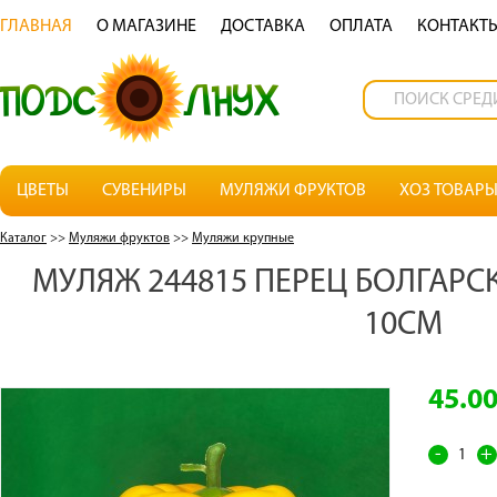
ГЛАВНАЯ
О МАГАЗИНЕ
ДОСТАВКА
OПЛАТА
КОНТАКТ
ЦВЕТЫ
СУВЕНИРЫ
МУЛЯЖИ ФРУКТОВ
ХОЗ ТОВАР
Каталог
>>
Муляжи фруктов
>>
Муляжи крупные
МУЛЯЖ 244815 ПЕРЕЦ БОЛГАР
10СМ
45.0
-
+