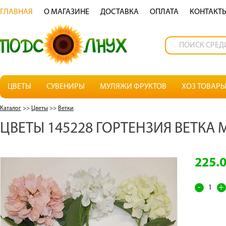
ГЛАВНАЯ
О МАГАЗИНЕ
ДОСТАВКА
OПЛАТА
КОНТАКТ
ЦВЕТЫ
СУВЕНИРЫ
МУЛЯЖИ ФРУКТОВ
ХОЗ ТОВАР
Каталог
>>
Цветы
>>
Ветки
ЦВЕТЫ 145228 ГОРТЕНЗИЯ ВЕТКА 
225.
-
+