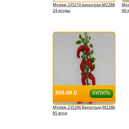
Муляж 235210 виноград М2288
Мул
24 ягоды
60 
205.00
КУПИТЬ
Муляж 235206 Виноград М2286
85 ягод