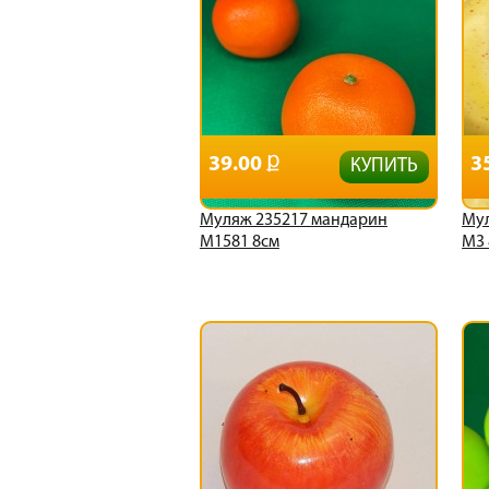
39.00
3
КУПИТЬ
Муляж 235217 мандарин
Мул
М1581 8см
М3 