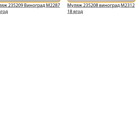
яж 235209 Виноград М2287
Муляж 235208 виноград М2312
ягод
18 ягод