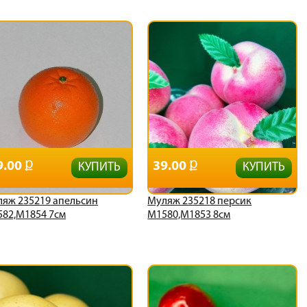
9.00
39.00
КУПИТЬ
КУПИТЬ
яж 235219 апельсин
Муляж 235218 персик
82,М1854 7см
М1580,М1853 8см