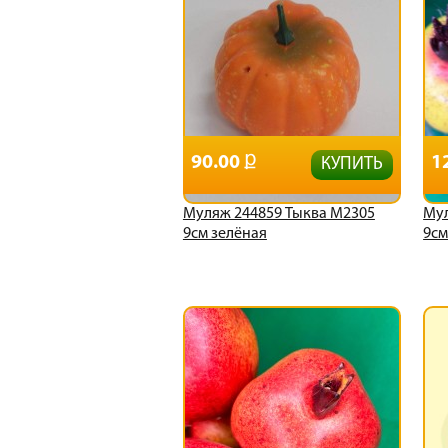
90.00
1
КУПИТЬ
Муляж 244859 Тыква М2305
Мул
9см зелёная
9с