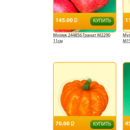
145.00
1
КУПИТЬ
Муляж 244856 Гранат М2290
Мул
11см
М1
70.00
4
КУПИТЬ