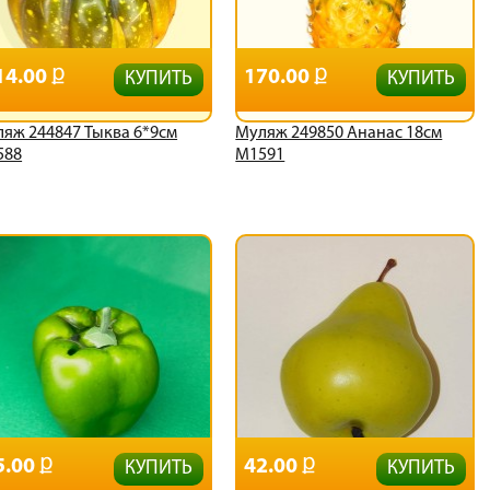
14.00
170.00
КУПИТЬ
КУПИТЬ
яж 244847 Тыква 6*9см
Муляж 249850 Ананас 18см
588
М1591
5.00
42.00
КУПИТЬ
КУПИТЬ