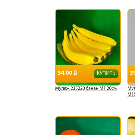
34.00
3
КУПИТЬ
Муляж 235220 банан М1 20см
Мул
М15