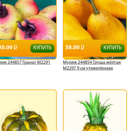
20.00
58.00
КУПИТЬ
КУПИТЬ
яж 244857 Гранат М2291
Муляж 244854 Груша жёлтая
м
М2297 9 см утяжелённая