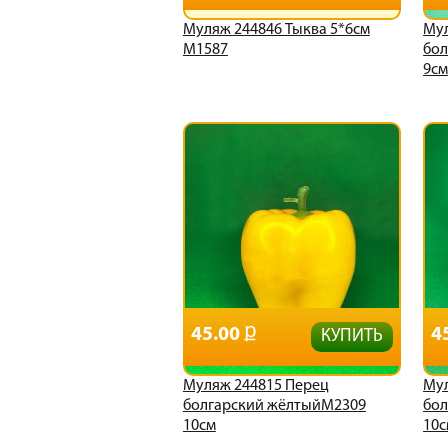
Муляж 244846 Тыква 5*6см
Мул
М1587
бол
9с
45.00
4
КУПИТЬ
Муляж 244815 Перец
Мул
болгарский жёлтыйМ2309
бол
10см
10с