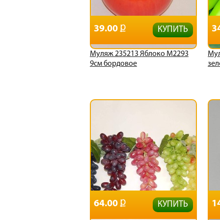
39.00
3
КУПИТЬ
Муляж 235213 Яблоко М2293
Мул
9см бордовое
зел
64.00
1
КУПИТЬ