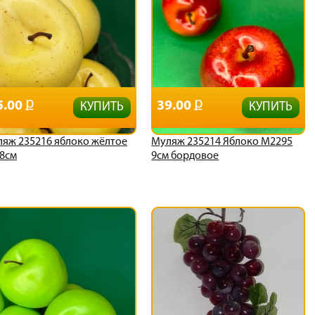
5.00
39.00
КУПИТЬ
КУПИТЬ
яж 235216 яблоко жёлтое
Муляж 235214 Яблоко М2295
8см
9см бордовое