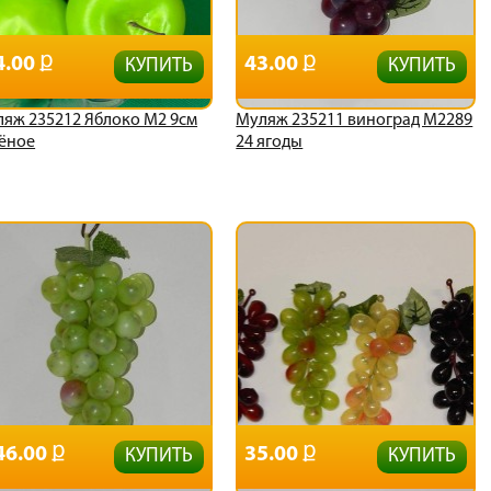
4.00
43.00
КУПИТЬ
КУПИТЬ
яж 235212 Яблоко М2 9см
Муляж 235211 виноград М2289
ёное
24 ягоды
46.00
35.00
КУПИТЬ
КУПИТЬ