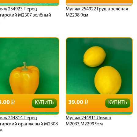
яж 254923 Перец
Муляж 254922 Груша зелёная
гарский М2307 зелёный
М2298 9см
м
5.00
39.00
КУПИТЬ
КУПИТЬ
яж 244814 Перец
Муляж 244811 Лимон
гарский оранжевый М2308
М2033,М2299 9см
м