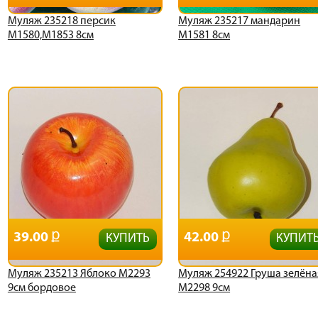
Муляж 235218 персик
Муляж 235217 мандарин
М1580,М1853 8см
М1581 8см
39.00
42.00
КУПИТЬ
КУПИТ
Муляж 235213 Яблоко М2293
Муляж 254922 Груша зелёна
9см бордовое
М2298 9см