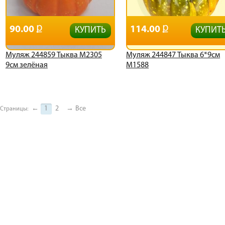
90.00
114.00
КУПИТЬ
КУПИТ
Муляж 244859 Тыква М2305
Муляж 244847 Тыква 6*9см
9см зелёная
М1588
←
1
2
→
Все
Страницы: