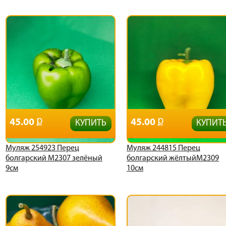
45.00
45.00
КУПИТЬ
КУПИТ
Муляж 254923 Перец
Муляж 244815 Перец
болгарский М2307 зелёный
болгарский жёлтыйМ2309
9см
10см