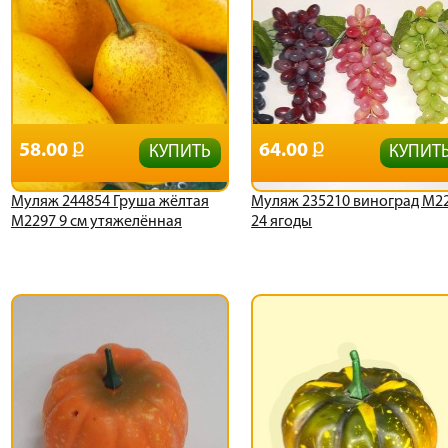
58.00
64.00
КУПИТЬ
КУПИТ
Муляж 244854 Груша жёлтая
Муляж 235210 виноград М2
М2297 9 см утяжелённая
24 ягоды