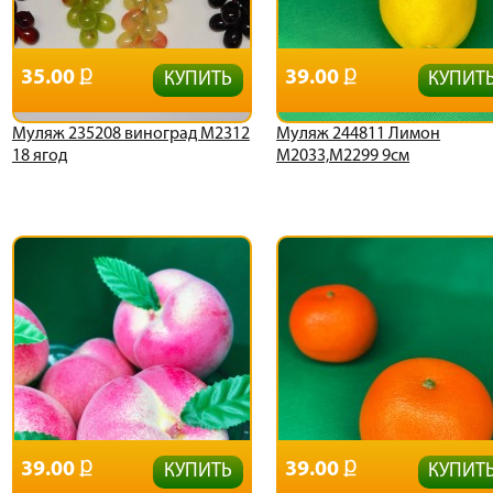
35.00
39.00
КУПИТЬ
КУПИТ
Муляж 235208 виноград М2312
Муляж 244811 Лимон
18 ягод
М2033,М2299 9см
39.00
39.00
КУПИТЬ
КУПИТ